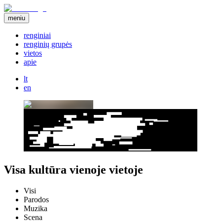
meniu
renginiai
renginių grupės
vietos
apie
lt
en
Visa kultūra vienoje vietoje
Visi
Parodos
Muzika
Scena