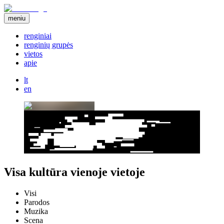
meniu
renginiai
renginių grupės
vietos
apie
lt
en
Visa kultūra vienoje vietoje
Visi
Parodos
Muzika
Scena