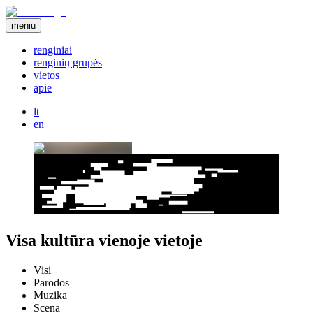
meniu
renginiai
renginių grupės
vietos
apie
lt
en
Visa kultūra vienoje vietoje
Visi
Parodos
Muzika
Scena