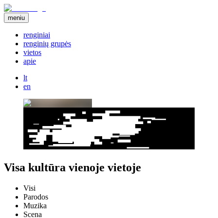
meniu
renginiai
renginių grupės
vietos
apie
lt
en
Visa kultūra vienoje vietoje
Visi
Parodos
Muzika
Scena