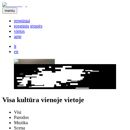
meniu
renginiai
renginių grupės
vietos
apie
lt
en
Visa kultūra vienoje vietoje
Visi
Parodos
Muzika
Scena