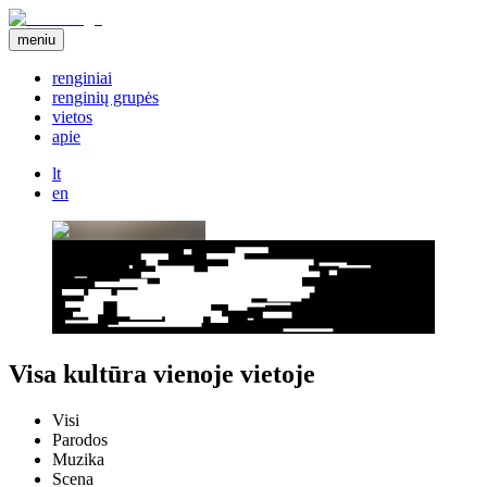
meniu
renginiai
renginių grupės
vietos
apie
lt
en
Visa kultūra vienoje vietoje
Visi
Parodos
Muzika
Scena