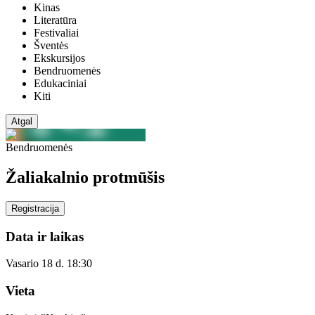
Kinas
Literatūra
Festivaliai
Šventės
Ekskursijos
Bendruomenės
Edukaciniai
Kiti
Atgal
Bendruomenės
Žaliakalnio protmūšis
Registracija
Data ir laikas
Vasario 18 d. 18:30
Vieta